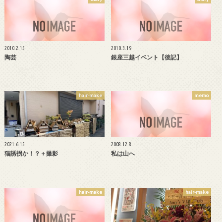
2010.2.15
2010.3.19
陶芸
銀座三越イベント【後記】
hair-make
memo
2021.6.15
2008.12.8
猫誘拐か！？＋撮影
私は山へ
hair-make
hair-make