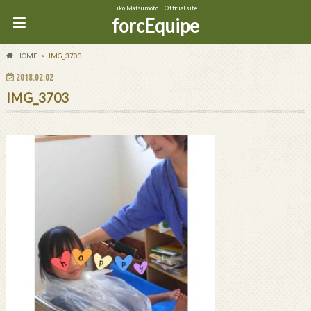
Eiko Matsumoto Official site
forcEquipe
HOME
IMG_3703
2018.02.02
IMG_3703