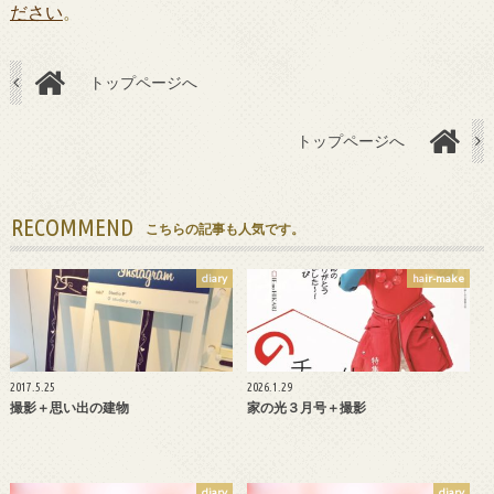
ださい
。
トップページへ
トップページへ
RECOMMEND
こちらの記事も人気です。
diary
hair-make
2017.5.25
2026.1.29
撮影＋思い出の建物
家の光３月号＋撮影
diary
diary