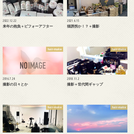
2022.12.22
2021.6.15
来年の抱負＋ビフォーアフター
猫誘拐か！？＋撮影
hair-make
hair-make
2016.7.24
2018.11.2
撮影の日々とか
撮影＋世代間ギャップ
hair-make
hair-make