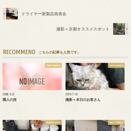
ドライヤー新製品発表会
撮影＋京都オススメスポット
RECOMMEND
こちらの記事も人気です。
hair-make
hair-make
2008.9.25
2019.7.10
職人の技
撮影＋本日のお客さん
hair-make
hair-make