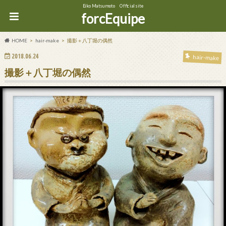
Eiko Matsumoto Official site
forcEquipe
HOME
hair-make
撮影＋八丁堀の偶然
2018.06.24
hair-make
撮影＋八丁堀の偶然