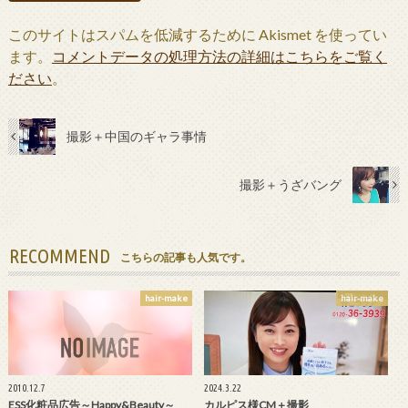
このサイトはスパムを低減するために Akismet を使ってい
ます。
コメントデータの処理方法の詳細はこちらをご覧く
ださい
。
撮影＋中国のギャラ事情
撮影＋うざバング
RECOMMEND
こちらの記事も人気です。
hair-make
hair-make
2010.12.7
2024.3.22
ESS化粧品広告～Happy&Beauty～
カルピス様CM＋撮影