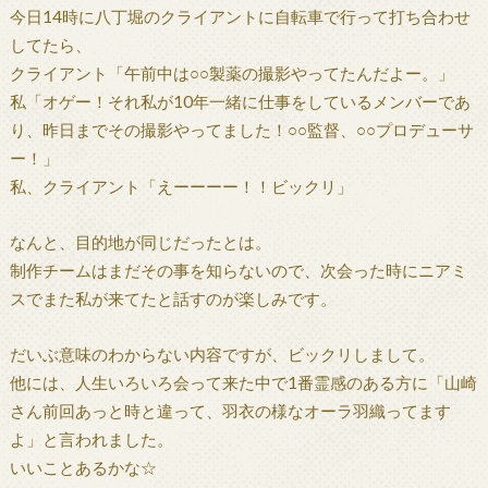
今日14時に八丁堀のクライアントに自転車で行って打ち合わせ
してたら、
クライアント「午前中は○○製薬の撮影やってたんだよー。」
私「オゲー！それ私が10年一緒に仕事をしているメンバーであ
り、昨日までその撮影やってました！○○監督、○○プロデューサ
ー！」
私、クライアント「えーーーー！！ビックリ」
なんと、目的地が同じだったとは。
制作チームはまだその事を知らないので、次会った時にニアミ
スでまた私が来てたと話すのが楽しみです。
だいぶ意味のわからない内容ですが、ビックリしまして。
他には、人生いろいろ会って来た中で1番霊感のある方に「山崎
さん前回あっと時と違って、羽衣の様なオーラ羽織ってます
よ」と言われました。
いいことあるかな☆