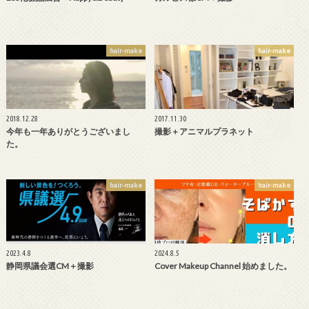
hair-make
hair-make
2018.12.28
2017.11.30
今年も一年ありがとうございまし
撮影＋アニマルプラネット
た。
hair-make
hair-make
2023.4.8
2024.8.5
静岡県議会選CM＋撮影
Cover Makeup Channel 始めました。