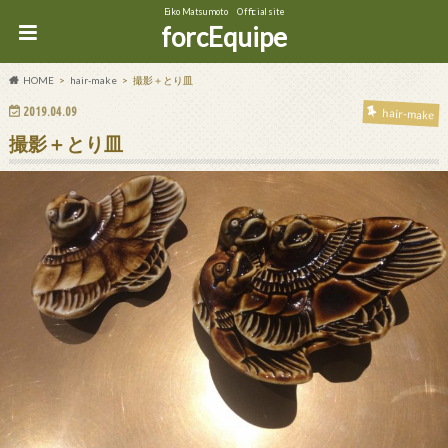
Eiko Matsumoto Official site
forcEquipe
HOME
hair-make
撮影＋とり皿
2019.04.09
hair-make
撮影＋とり皿