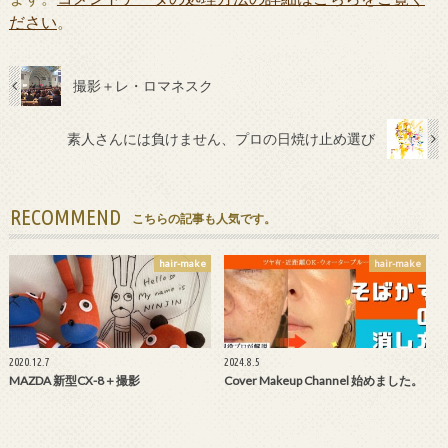
ださい
。
撮影＋レ・ロマネスク
素人さんには負けません、プロの日焼け止め選び
RECOMMEND
こちらの記事も人気です。
hair-make
hair-make
2020.12.7
2024.8.5
MAZDA 新型CX-8＋撮影
Cover Makeup Channel 始めました。