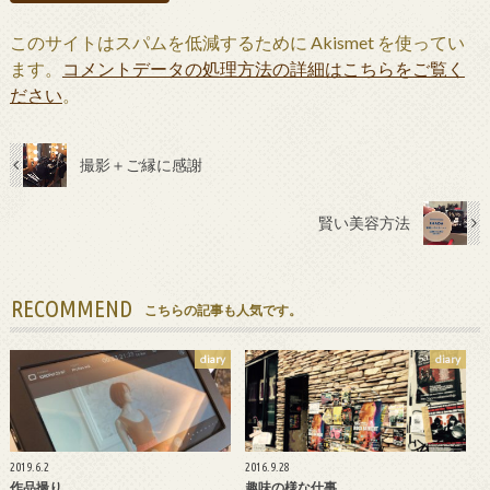
このサイトはスパムを低減するために Akismet を使ってい
ます。
コメントデータの処理方法の詳細はこちらをご覧く
ださい
。
撮影＋ご縁に感謝
賢い美容方法
RECOMMEND
こちらの記事も人気です。
diary
diary
2019.6.2
2016.9.28
作品撮り
趣味の様な仕事