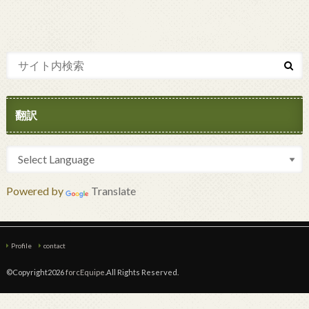
翻訳
Powered by
Translate
Profile
contact
©Copyright2026
forcEquipe
.All Rights Reserved.