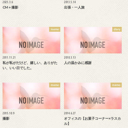
2025.3.6
2013.5.14
CM＋撮影
出張・一人旅
memo
diary
2011.11.21
2010.3.13
私が私がだけど、嬉しい、ありがた
人の温かみに感謝
い、いい日でした。
memo
memo
2015.10.9
2014.6.27
撮影
オフィスの【お菓子コーナー×ラスカ
ル】