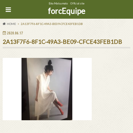
Eiko Matsumoto Official site
forcEquipe
HOME
2A13F7F6-8F1C-49A3-BE09-CFCE43FEB1DB
2020.06.17
2A13F7F6-8F1C-49A3-BE09-CFCE43FEB1DB