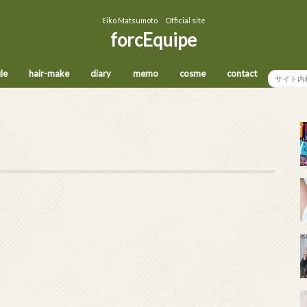
Eiko Matsumoto Official site
forcEquipe
ile
hair-make
diary
memo
cosme
contact