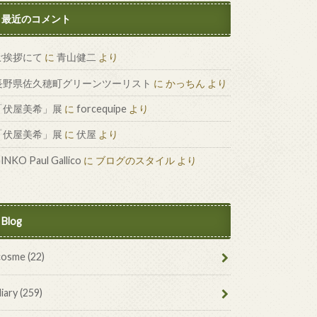
最近のコメント
ご挨拶にて
に
青山健二
より
長野県佐久穂町グリーンツーリスト
に
かっちん
より
「伏屋美希」展
に
forcequipe
より
「伏屋美希」展
に
伏屋
より
INKO Paul Gallico
に
ブログのスタイル
より
Blog
cosme
(22)
diary
(259)