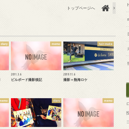
トップページへ
diary
memo
hair-make
2011.3.6
2019.11.6
d
ビルボード撮影後記
撮影＋熱海ロケ
memo
diary
memo