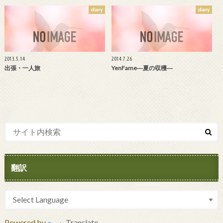
diary
diary
2013.5.14
2014.7.26
出張・一人旅
YenFame―夏の収穫―
翻訳
Powered by
Translate