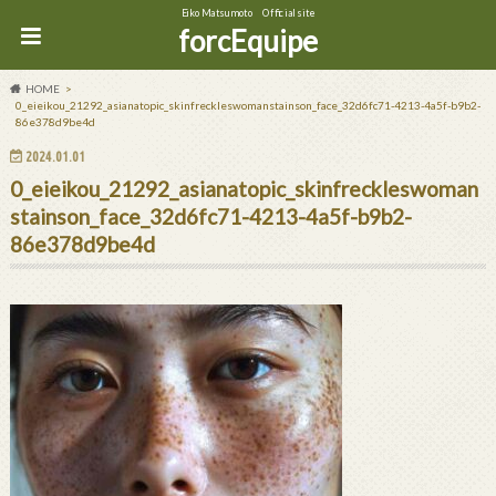
Eiko Matsumoto Official site
forcEquipe
HOME
0_eieikou_21292_asianatopic_skinfreckleswomanstainson_face_32d6fc71-4213-4a5f-b9b2-
86e378d9be4d
2024.01.01
0_eieikou_21292_asianatopic_skinfreckleswoman
stainson_face_32d6fc71-4213-4a5f-b9b2-
86e378d9be4d