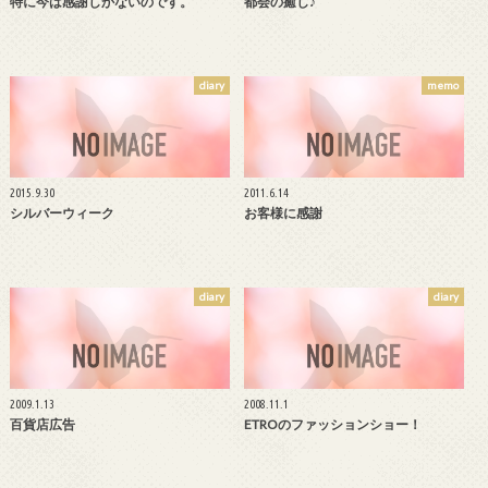
特に今は感謝しかないのです。
都会の癒し♪
diary
memo
2015.9.30
2011.6.14
シルバーウィーク
お客様に感謝
diary
diary
2009.1.13
2008.11.1
百貨店広告
ETROのファッションショー！