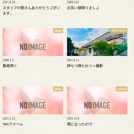
2011.8.24
2009.9.21
スタッフの皆さんありがとうござい
お互い頑張りましょ
ます。
diary
hair-make
2009.3.4
2021.8.21
新発売!!
持ちつ持たれつ＋撮影
diary
memo
2013.5.23
2012.4.23
Yenファーム
気になったので