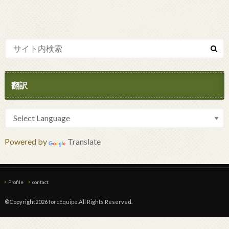
翻訳
Powered by
Translate
Profile
contact
©Copyright2026
forcEquipe
.All Rights Reserved.