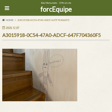
Eiko Matsumoto Official site
forcEquipe
HOME
A3015918-0C54-47A0-ADCF-647F704360F5
2020.12.07
A3015918-0C54-47A0-ADCF-647F704360F5