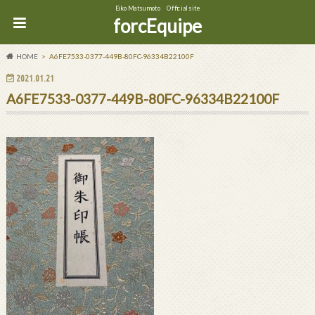
Eiko Matsumoto Official site
forcEquipe
HOME
A6FE7533-0377-449B-80FC-96334B22100F
2021.01.21
A6FE7533-0377-449B-80FC-96334B22100F