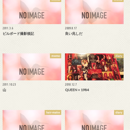
2011.3.6
2009.8.17
ビルボード撮影後記
良い兆しだ
memo
diary
2011.10.23
2018.12.7
山
QUEEN＋1984
hair-make
diary