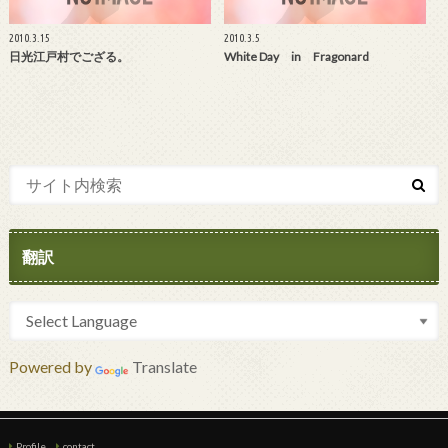
2010.3.15
2010.3.5
日光江戸村でござる。
White Day in Fragonard
翻訳
Powered by
Translate
Profile
contact