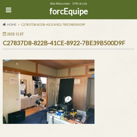
Eiko Matsumoto Official site
forcEquipe
HOME
C27837D8-822B-41CE-8922-7BE39B500D9F
2020.12.07
C27837D8-822B-41CE-8922-7BE39B500D9F