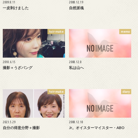
2009.8.11
2008.12.19
一皮剥けました
自然派魂
hair-make
memo
2018.6.15
2008.12.8
撮影＋うざバング
私は山へ
hair-make
diary
2023.5.29
2008.12.18
自分の得意分野＋撮影
Jr。オイスターマイスター・ABO