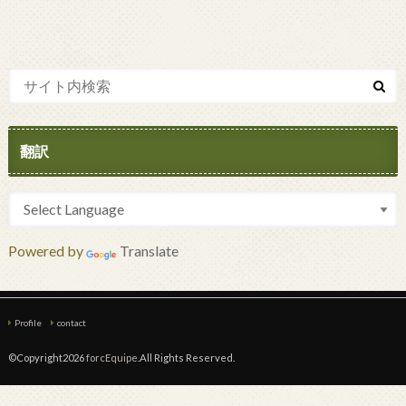
翻訳
Powered by
Translate
Profile
contact
©Copyright2026
forcEquipe
.All Rights Reserved.