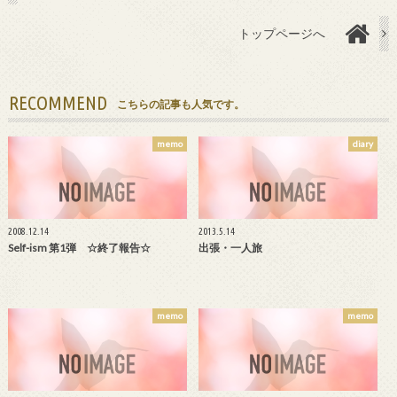
トップページへ
RECOMMEND
こちらの記事も人気です。
memo
diary
2008.12.14
2013.5.14
Self-ism 第1弾 ☆終了報告☆
出張・一人旅
memo
memo