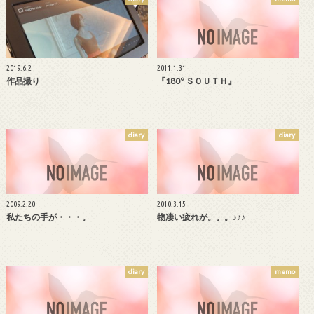
2019.6.2
2011.1.31
作品撮り
『180° ＳＯＵＴＨ』
diary
diary
2009.2.20
2010.3.15
私たちの手が・・・。
物凄い疲れが。。。♪♪♪
diary
memo