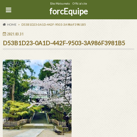
Eiko Matsumoto Official site
forcEquipe
HOME
D53B1D23-0A1D-442F-9503-3A986F3981B5
2021.03.31
D53B1D23-0A1D-442F-9503-3A986F3981B5