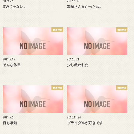
2009.5.5
2012.5.30
GWじゃない。
加藤さん良かったね。
memo
memo
2011.9.19
2012.3.21
そんな休日
少し救われた
memo
memo
2011.5.5
2010.11.24
百も承知
ブライダルが好きです