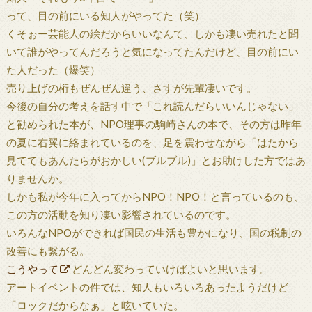
って、目の前にいる知人がやってた（笑）
くそぉー芸能人の絵だからいいなんて、しかも凄い売れたと聞
いて誰がやってんだろうと気になってたんだけど、目の前にい
た人だった（爆笑）
売り上げの桁もぜんぜん違う、さすが先輩凄いです。
今後の自分の考えを話す中で「これ読んだらいいんじゃない」
と勧められた本が、NPO理事の駒崎さんの本で、その方は昨年
の夏に右翼に絡まれているのを、足を震わせながら「はたから
見ててもあんたらがおかしい(ブルブル)」とお助けした方ではあ
りませんか。
しかも私が今年に入ってからNPO！NPO！と言っているのも、
この方の活動を知り凄い影響されているのです。
いろんなNPOができれば国民の生活も豊かになり、国の税制の
改善にも繋がる。
こうやって
どんどん変わっていけばよいと思います。
アートイベントの件では、知人もいろいろあったようだけど
「ロックだからなぁ」と呟いていた。