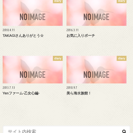
diary
diary
2010.4.11
2016.3.11
TAKAGIさんありがとう☆
お気に入りポーチ
diary
diary
2013.7.13
2010.9.7
Yenファーム-乙女心編-
美ら海水族館！