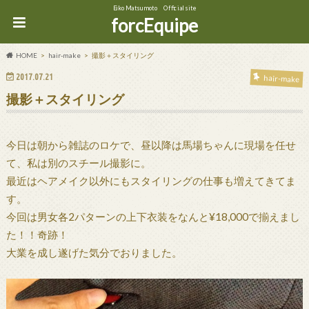
Eiko Matsumoto Official site
forcEquipe
HOME
hair-make
撮影＋スタイリング
2017.07.21
hair-make
撮影＋スタイリング
今日は朝から雑誌のロケで、昼以降は馬場ちゃんに現場を任せ
て、私は別のスチール撮影に。
最近はヘアメイク以外にもスタイリングの仕事も増えてきてま
す。
今回は男女各2パターンの上下衣装をなんと¥18,000で揃えまし
た！！奇跡！
大業を成し遂げた気分でおりました。