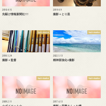
2010.4.15
2019.4.9
先駆け情報新聞社!!!
撮影＋とり皿
hair-make
hair-make
2018.5.24
2022.5.13
撮影＋監督
精神面強化+撮影
hair-make
hair-make
2009.2.11
2017.6.13
☆ダイエット☆
撮影＋斎藤さん＋お嬢