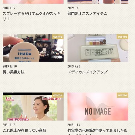
2018.4.15
2019.1.6
スプレーするだけでムクミがスッキ
部門別オススメアイテム
リ！
cosme
cosme
2019.12.10
2019.9.20
賢い美容方法
メディカルメイクアップ
cosme
cosme
2021.4.17
2018.1.13
これ以上が存在しない商品
竹宝堂の化粧筆3年使ってみました&