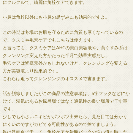
にクルクルで、綺麗に角栓ケアできます。
小鼻は角栓以外にも小鼻の黒ずみにも効果的ですよ。
この時期は冬場のお肌を守るために角質も厚くなっているの
で、クスミや毛穴ケアでもこちらは使えます。
と言っても、クスミケアはAHCの美白美容液や、黄ぐすみ系は
クレンジング変えた方がたった半月で効果実感だし。
毛穴ケアは皆様意外かもしれないけど、クレンジングを変える
方が美容液より効果的です。
これらは追ってクレンジングのオススメで書きます。
話が脱線しましたがこの商品の注意事項は、S字フックなどにか
けて、湿気のあるお風呂場ではなく通気性の良い場所で干す事
です。
少しでも小さいニキビがポツポツ出来たら、見た目では分かり
にくいのですがカビてる可能性があるので捨てましょう。
私は洗面台で干して、角栓ケアか炭酸パックの洗い流す時にだ