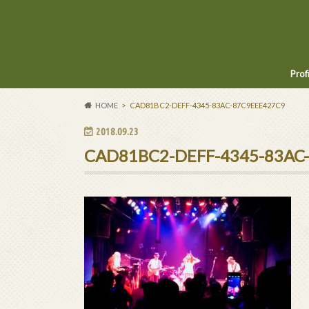
Prof
HOME
CAD81BC2-DEFF-4345-83AC-87C9EEE427C9
2018.09.23
CAD81BC2-DEFF-4345-83AC