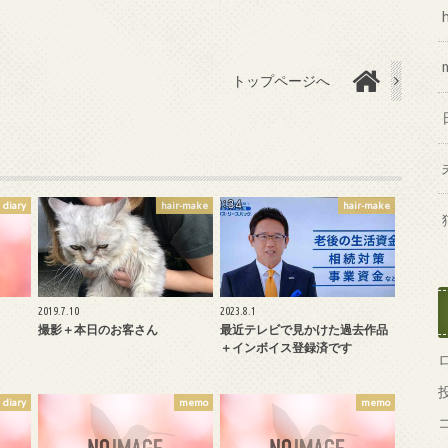
トップページへ
diary
hair-make
hair-make
2019.7.10
2023.8.1
撮影＋本日のお客さん
最近テレビで見かけた過去作品
＋インボイス登録済です
diary
memo
memo