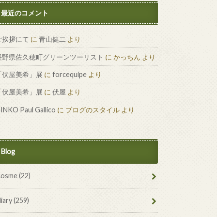
最近のコメント
ご挨拶にて
に
青山健二
より
長野県佐久穂町グリーンツーリスト
に
かっちん
より
「伏屋美希」展
に
forcequipe
より
「伏屋美希」展
に
伏屋
より
INKO Paul Gallico
に
ブログのスタイル
より
Blog
cosme
(22)
diary
(259)