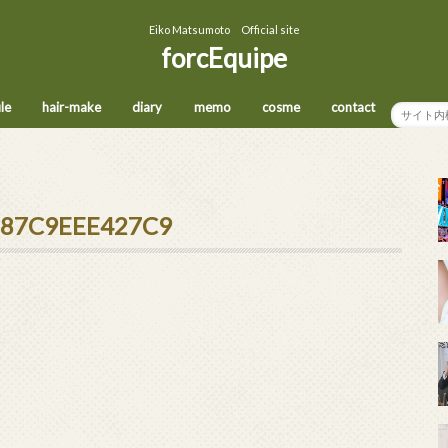
Eiko Matsumoto Official site
forcEquipe
ile
hair-make
diary
memo
cosme
contact
-87C9EEE427C9