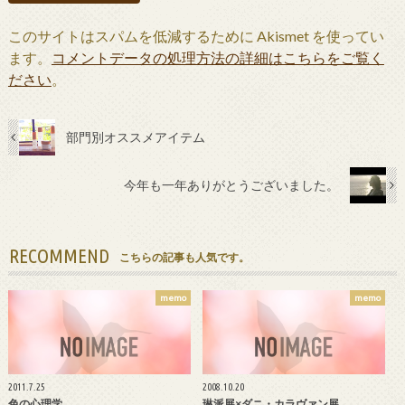
このサイトはスパムを低減するために Akismet を使ってい
ます。
コメントデータの処理方法の詳細はこちらをご覧く
ださい
。
部門別オススメアイテム
今年も一年ありがとうございました。
RECOMMEND
こちらの記事も人気です。
memo
memo
2011.7.25
2008.10.20
色の心理学
琳派展×ダニ・カラヴァン展