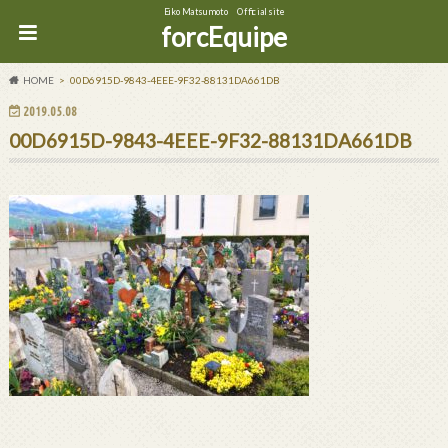
Eiko Matsumoto Official site
forcEquipe
HOME
00D6915D-9843-4EEE-9F32-88131DA661DB
2019.05.08
00D6915D-9843-4EEE-9F32-88131DA661DB