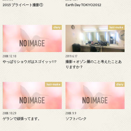
2015 プライベート撮影①
Earth Day TOKYO2012
diary
hair-make
2008.12.10
2019.6.17
やっぱりショウガはスゴイッッ!!?
撮影＋オゾン層のこと考えたことあ
りますか？
hair-make
diary
2008.10.29
2008.9.9
ゲランで頑張ってます。
ソフトバンク