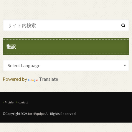
翻訳
Powered by
Translate
Profile
contact
©Copyright2026
forcEquipe
.All Rights Reserved.