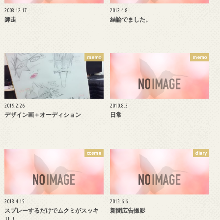
2008.12.17
2012.4.8
師走
結論でました。
memo
memo
2019.2.26
2010.8.3
デザイン画＋オーディション
日常
cosme
diary
2018.4.15
2013.6.6
スプレーするだけでムクミがスッキ
新聞広告撮影
リ！