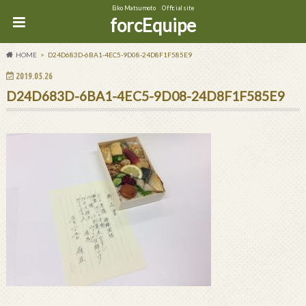
Eiko Matsumoto Official site
forcEquipe
HOME
D24D683D-6BA1-4EC5-9D08-24D8F1F585E9
2019.05.26
D24D683D-6BA1-4EC5-9D08-24D8F1F585E9