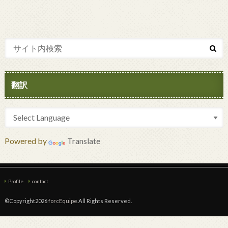
翻訳
Powered by
Translate
Profile
contact
©Copyright2026
forcEquipe
.All Rights Reserved.