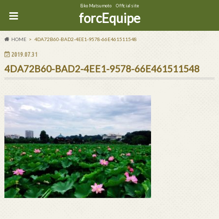
Eiko Matsumoto Official site
forcEquipe
HOME
4DA72B60-BAD2-4EE1-9578-66E461511548
2019.07.31
4DA72B60-BAD2-4EE1-9578-66E461511548