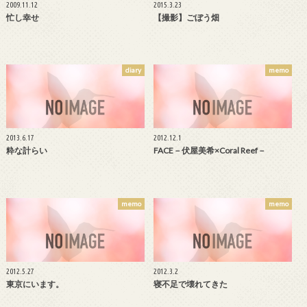
2009.11.12
2015.3.23
忙し幸せ
【撮影】ごぼう畑
diary
memo
2013.6.17
2012.12.1
粋な計らい
FACE－伏屋美希×Coral Reef－
memo
memo
2012.5.27
2012.3.2
東京にいます。
寝不足で壊れてきた