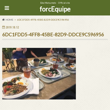
Eiko Matsumoto Official site
forcEquipe
HOME
6DC1FDD5-4FF8-45BE-82D9-DDCE9C596956
2019.10.12
6DC1FDD5-4FF8-45BE-82D9-DDCE9C596956