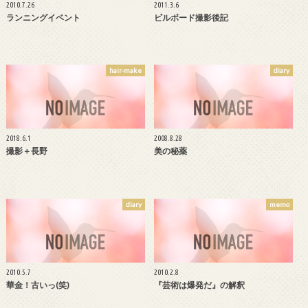
2010.7.26
2011.3.6
ランニングイベント
ビルボード撮影後記
hair-make
diary
2018.6.1
2008.8.28
撮影＋長野
美の秘薬
diary
memo
2010.5.7
2010.2.8
華金！古いっ(笑)
『芸術は爆発だ』の解釈