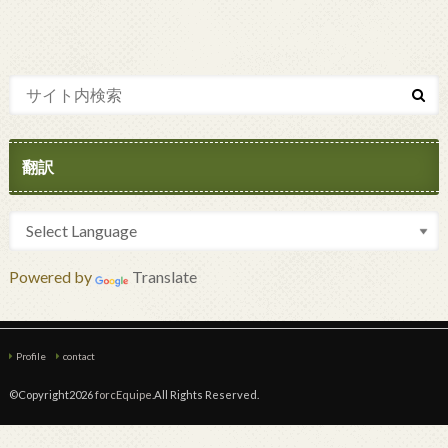
翻訳
Powered by
Translate
Profile
contact
©Copyright2026
forcEquipe
.All Rights Reserved.