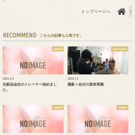
トップページへ
RECOMMEND
こちらの記事も人気です。
cosme
hair-make
2016.6.9
2019.2.5
化粧品会社のトレーナー始めまし
撮影＋自分の宣材再撮
た。
memo
memo