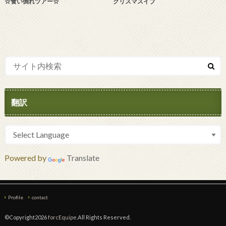
☆食い倒れツアー☆
クリスマスイブ
翻訳
Powered by
Translate
Profile
contact
©Copyright2026
forcEquipe
.All Rights Reserved.