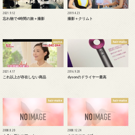
2021.9.12
2019.4.23
忘れ物で4時間の旅＋撮影
撮影＋クリムト
cosme
hair-make
2021.4.17
2016.9.28
これ以上が存在しない商品
dysonのドライヤー最高
hair-make
hair-make
2008.8.20
2008.12.24