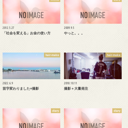
2012.5.27
2009.9.5
「社会を変える」お金の使い方
やっと。。。
hair-make
hair-make
2022.6.9
2018.10.11
苗字変わりました+撮影
撮影＋大量発注
diary
diary