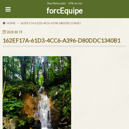
Eiko Matsumoto Official site
forcEquipe
HOME
162EF17A-61D3-4CC6-A396-D80DDC1340B1
2020.08.19
162EF17A-61D3-4CC6-A396-D80DDC1340B1