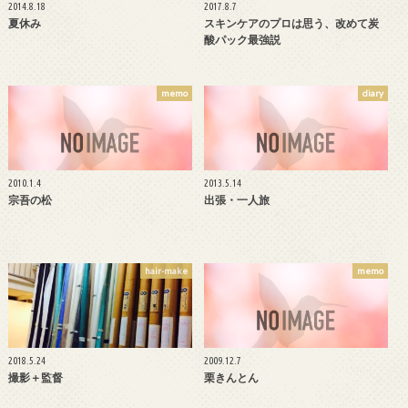
2014.8.18
2017.8.7
夏休み
スキンケアのプロは思う、改めて炭
酸パック最強説
memo
diary
2010.1.4
2013.5.14
宗吾の松
出張・一人旅
hair-make
memo
2018.5.24
2009.12.7
撮影＋監督
栗きんとん