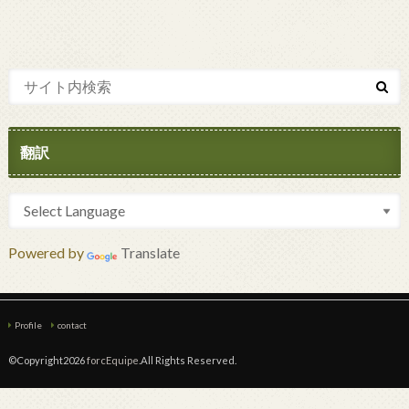
翻訳
Powered by
Translate
Profile
contact
©Copyright2026
forcEquipe
.All Rights Reserved.