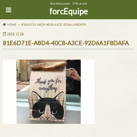
Eiko Matsumoto Official site
forcEquipe
HOME
81E6D71E-A8D4-40C8-A3CE-92D6A1F8DAFA
2020.12.28
81E6D71E-A8D4-40C8-A3CE-92D6A1F8DAFA