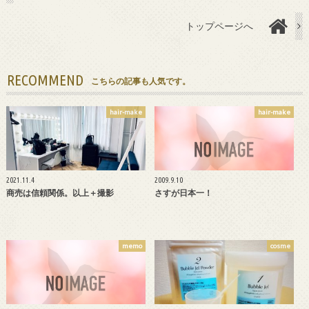
トップページへ
RECOMMEND
こちらの記事も人気です。
hair-make
hair-make
2021.11.4
2009.9.10
商売は信頼関係。以上＋撮影
さすが日本一！
memo
cosme