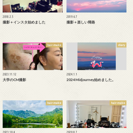
2018.2.5
2019.6.7
撮影＋インスタ始めました
撮影＋楽しい帰路
hair-make
diary
2023.11.12
2024.1.1
大学のCM撮影
2024 Midjourney始めました。
hair-make
hair-make
2023.10.4
2020.8.7