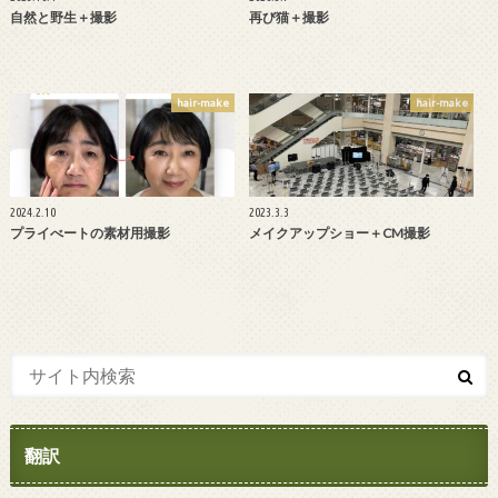
自然と野生＋撮影
再び猫＋撮影
hair-make
hair-make
2024.2.10
2023.3.3
プライべートの素材用撮影
メイクアップショー＋CM撮影
翻訳