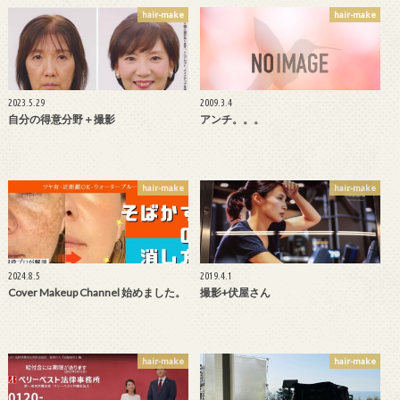
hair-make
hair-make
2023.5.29
2009.3.4
自分の得意分野＋撮影
アンチ。。。
hair-make
hair-make
2024.8.5
2019.4.1
Cover Makeup Channel 始めました。
撮影+伏屋さん
hair-make
hair-make