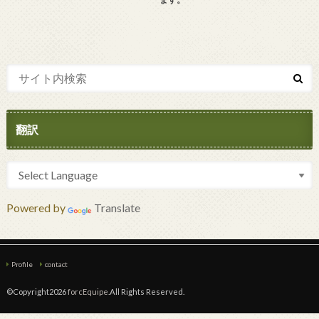
翻訳
Powered by
Translate
Profile
contact
©Copyright2026
forcEquipe
.All Rights Reserved.