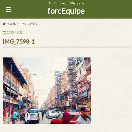
Eiko Matsumoto Official site
forcEquipe
HOME
IMG_7598-1
2022.12.22
IMG_7598-1