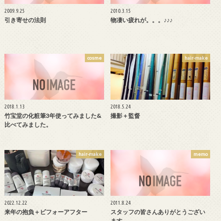
2009.9.25
2010.3.15
引き寄せの法則
物凄い疲れが。。。♪♪♪
cosme
hair-make
2018.1.13
2018.5.24
竹宝堂の化粧筆3年使ってみました&
撮影＋監督
比べてみました。
hair-make
memo
2022.12.22
2011.8.24
来年の抱負＋ビフォーアフター
スタッフの皆さんありがとうござい
ます。