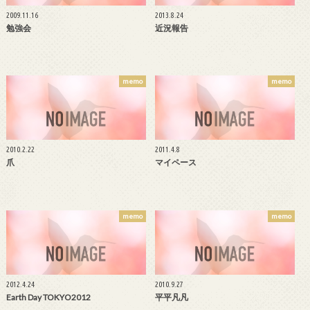
2009.11.16
2013.8.24
勉強会
近況報告
memo
memo
2010.2.22
2011.4.8
爪
マイペース
memo
memo
2012.4.24
2010.9.27
Earth Day TOKYO2012
平平凡凡