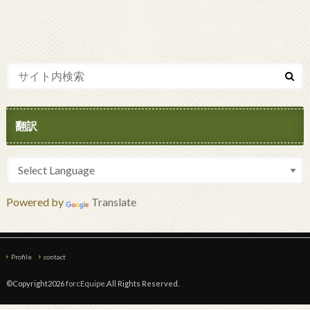
翻訳
Powered by
Translate
Profile
contact
©Copyright2026
forcEquipe
.All Rights Reserved.