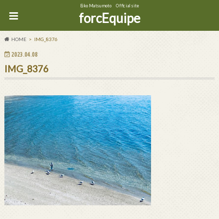
Eiko Matsumoto Official site
forcEquipe
HOME
IMG_8376
2023.04.08
IMG_8376