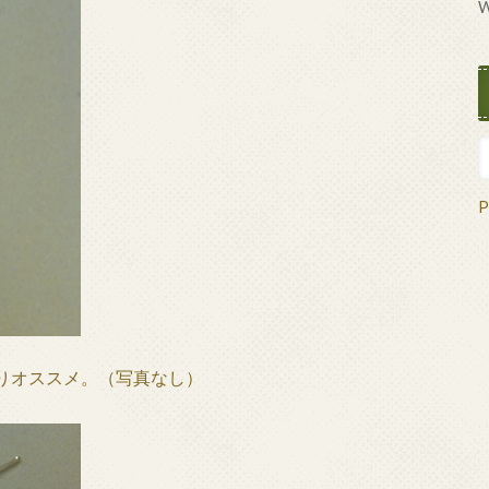
W
P
りオススメ。（写真なし）