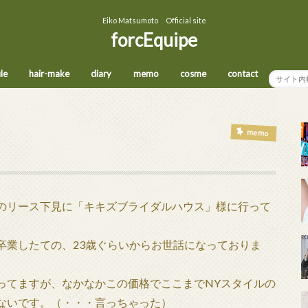
Eiko Matsumoto Official site
forcEquipe
ile
hair-make
diary
memo
cosme
contact
memo
のリース下見に「キキズブライダルハウス」様に行って
卒業したての、23歳ぐらいからお世話になっておりま
ってますが、なかなかこの価格でここまでNYスタイルの
ないです。（・・・言っちゃった）