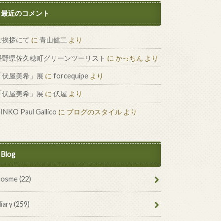
最近のコメント
ご挨拶にて
に
青山健二
より
長野県佐久穂町グリーンツーリスト
に
かっちん
より
「伏屋美希」展
に
forcequipe
より
「伏屋美希」展
に
伏屋
より
INKO Paul Gallico
に
ブログのスタイル
より
Blog
cosme
(22)
diary
(259)