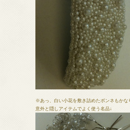
※あっ、白い小花を敷き詰めたボンネもかな
意外と隠しアイテムでよく使う名品↓